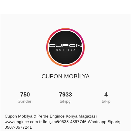
CUPON MOBİLYA
750
7933
4
Gönderi
takipçi
takip
Cupon Mobilya & Perde Engince Konya Mağazası
www.engince.com.tr İletişim☎️0533-4897746 Whatsapp Sipariş
0507-8577241